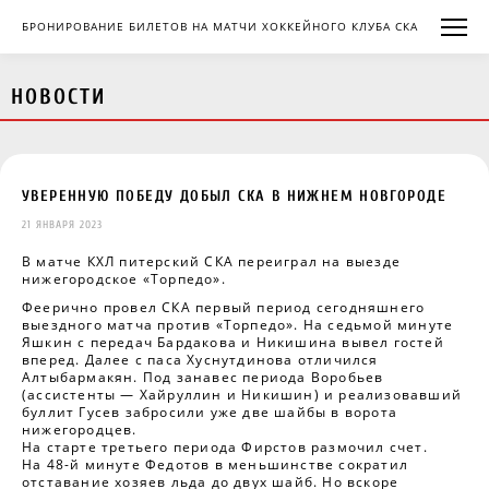
БРОНИРОВАНИЕ БИЛЕТОВ НА МАТЧИ ХОККЕЙНОГО КЛУБА СКА
НОВОСТИ
УВЕРЕННУЮ ПОБЕДУ ДОБЫЛ СКА В НИЖНЕМ НОВГОРОДЕ
21 ЯНВАРЯ 2023
В матче КХЛ питерский СКА переиграл на выезде
нижегородское «Торпедо».
Феерично провел СКА первый период сегодняшнего
выездного матча против «Торпедо». На седьмой минуте
Яшкин с передач Бардакова и Никишина вывел гостей
вперед. Далее с паса Хуснутдинова отличился
Алтыбармакян. Под занавес периода Воробьев
(ассистенты — Хайруллин и Никишин) и реализовавший
буллит Гусев забросили уже две шайбы в ворота
нижегородцев.
На старте третьего периода Фирстов размочил счет.
На 48-й минуте Федотов в меньшинстве сократил
отставание хозяев льда до двух шайб. Но вскоре