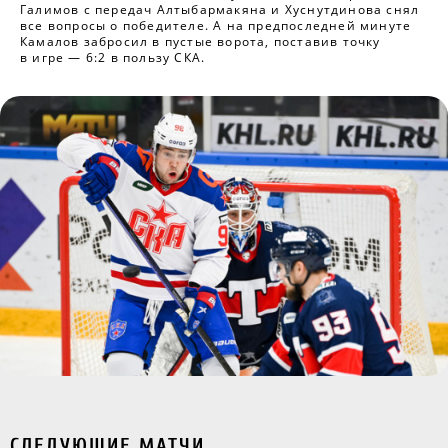
Галимов с передач Алтыбармакяна и Хуснутдинова снял
все вопросы о победителе. А на предпоследней минуте
Камалов забросил в пустые ворота, поставив точку
в игре — 6:2 в пользу СКА.
СЛЕДУЮЩИЕ МАТЧИ