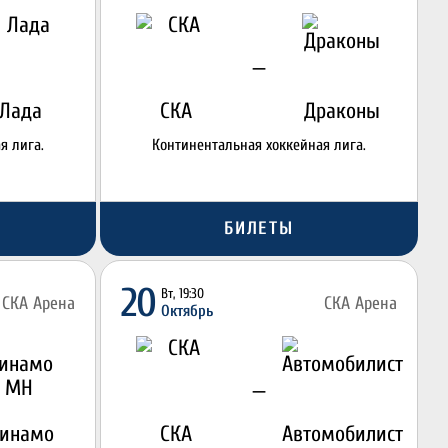
—
Лада
СКА
Драконы
я лига.
Континентальная хоккейная лига.
БИЛЕТЫ
20
Вт, 19:30
СКА Арена
СКА Арена
Октябрь
—
инамо
СКА
Автомобилист