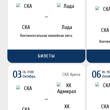
—
СКА
Лада
СКА
Континентальная хоккейная лига.
Контин
БИЛЕТЫ
03
06
Сб, 17:00
Вт, 19
СКА Арена
Октябрь
Октя
—
ХК
СКА
СКА