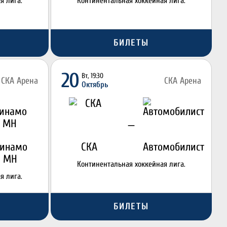
я лига.
Континентальная хоккейная лига.
БИЛЕТЫ
20
Вт, 19:30
СКА Арена
СКА Арена
Октябрь
—
инамо
СКА
Автомобилист
МН
Континентальная хоккейная лига.
я лига.
БИЛЕТЫ