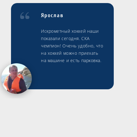
Ярослав
Искрометный хоккей наши
показали сегодня. СКА
чемпион! Очень удобно, что
на хоккей можно приехать
на машине и есть парковка.