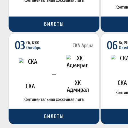
Континентальная хоккейная лига.
Контин
БИЛЕТЫ
03
06
Сб, 17:00
Вт, 19
СКА Арена
Октябрь
Октя
—
ХК
СКА
СКА
Адмирал
Контин
Континентальная хоккейная лига.
БИЛЕТЫ