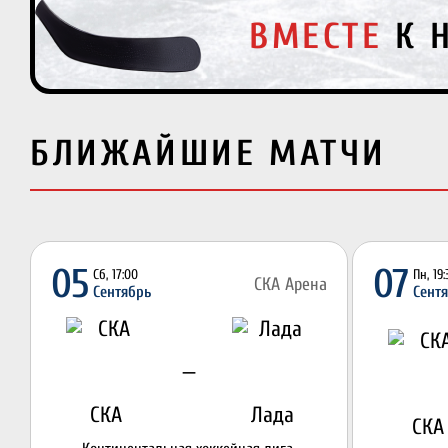
17 СЕНТЯБРЯ
, 19
ВМЕСТЕ
К 
РОССИЯ
VS
БЛИЖАЙШИЕ МАТЧИ
05
07
Сб, 17:00
Пн, 19
СКА Арена
Сентябрь
Сент
—
СКА
Лада
СКА