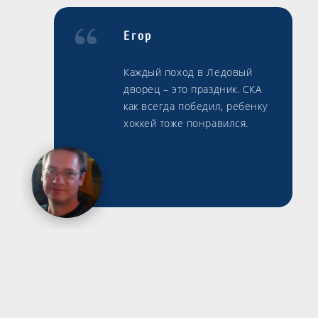
Егор
Каждый поход в Ледовый
дворец – это праздник. СКА
как всегда победил, ребенку
хоккей тоже понравился.