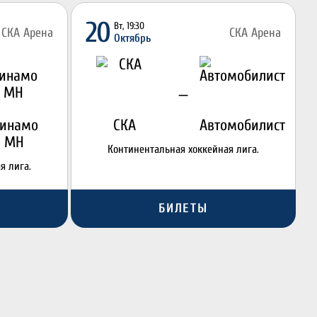
20
Вт, 19:30
СКА Арена
СКА Арена
Октябрь
—
инамо
СКА
Автомобилист
МН
Континентальная хоккейная лига.
я лига.
БИЛЕТЫ