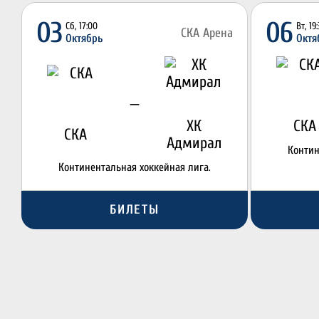
03
06
Сб, 17:00
Вт, 19
СКА Арена
Октябрь
Октя
—
ХК
СКА
СКА
Адмирал
Контин
Континентальная хоккейная лига.
БИЛЕТЫ