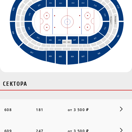
214
213
211
212
210
215
616
609
209
216
Ресторан  2
Ресторан  1
201
208
608
601
B2
207
202
B2
204
205
206
203
304
305
607
602
606
603
605
604
СЕКТОРА
608
181
от 3 500 ₽
609
247
от 3 500 ₽