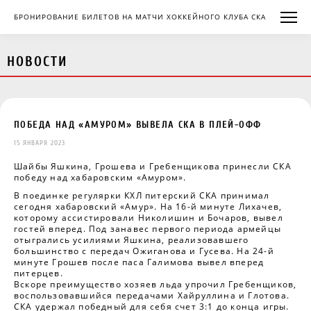
БРОНИРОВАНИЕ БИЛЕТОВ НА МАТЧИ ХОККЕЙНОГО КЛУБА СКА
НОВОСТИ
ПОБЕДА НАД «АМУРОМ» ВЫВЕЛА СКА В ПЛЕЙ-ОФФ
15 ЯНВАРЯ 2023
Шайбы Яшкина, Грошева и Гребенщикова принесли СКА
победу над хабаровским «Амуром».
В поединке регулярки КХЛ питерский СКА принимал
сегодня хабаровский «Амур». На 16-й минуте Лихачев,
которому ассистировали Николишин и Бочаров, вывел
гостей вперед. Под занавес первого периода армейцы
отыгрались усилиями Яшкина, реализовавшего
большинство с передач Ожиганова и Гусева. На 24-й
минуте Грошев после паса Галимова вывел вперед
питерцев.
Вскоре преимущество хозяев льда упрочил Гребенщиков,
воспользовавшийся передачами Хайруллина и Глотова.
СКА удержал победный для себя счет 3:1 до конца игры.