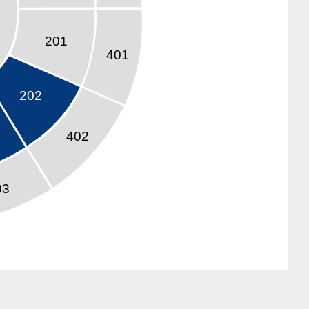
201
401
202
402
03