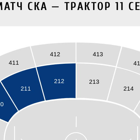
АТЧ СКА — ТРАКТОР 11 С
412
413
411
4
212
213
211
214
10