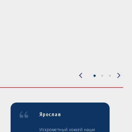
Ярослав
Искрометный хоккей наши