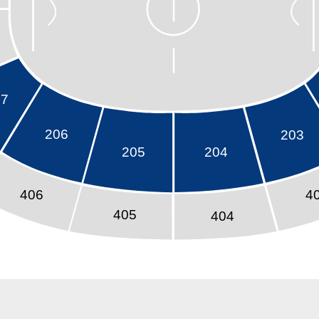
07
206
203
205
204
406
4
405
404