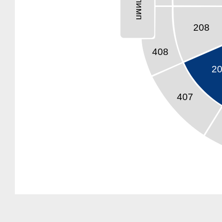
Олимп
олимп
208
408
2
407