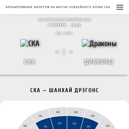
БРОНИРОВАНИЕ БИЛЕТОВ НА МАТЧИ ХОККЕЙНОГО КЛУБА СКА
КОНТИНЕНТАЛЬНАЯ ХОККЕЙНАЯ ЛИГА
6 НОЯБРЯ
19:30
ЛД «СКА»
- : -
СКА
ДРАКОНЫ
СКА — ШАНХАЙ ДРЭГОНС
412
413
411
414
212
213
415
410
211
214