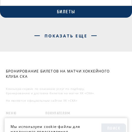
БИЛЕТЫ
ПОКАЗАТЬ ЕЩЕ
БРОНИРОВАНИЕ БИЛЕТОВ НА МАТЧИ ХОККЕЙНОГО
КЛУБА СКА
Консьерж-сервис по оказанию услуг по подбору,
бронированию и доставке билетов на матчи ХК «СКА».
Не является официальным сайтом ХК «СКА»
МЕНЮ
ПОКУПАТЕЛЯМ
Мы используем cookie-файлы для
ПОИСК
наилучшего представления