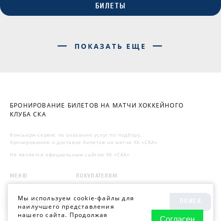
БИЛЕТЫ
ПОКАЗАТЬ ЕЩЕ
БРОНИРОВАНИЕ БИЛЕТОВ НА МАТЧИ ХОККЕЙНОГО
КЛУБА СКА
Консьерж-сервис по оказанию услуг по подбору,
бронированию и доставке билетов на матчи ХК «СКА».
Не является официальным сайтом ХК «СКА»
МЕНЮ
ПОКУПАТЕЛЯМ
Мы используем cookie-файлы для
ПОИСК
наилучшего представления
нашего сайта. Продолжая
Согласен