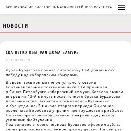
БРОНИРОВАНИЕ БИЛЕТОВ НА МАТЧИ ХОККЕЙНОГО КЛУБА СКА
НОВОСТИ
СКА ЛЕГКО ОБЫГРАЛ ДОМА «АМУР»
21 СЕНТЯБРЯ 2021
Дубль Бурдасова принес питерскому СКА домашнюю
победу над хабаровским «Амуром».
В своем восьмом матче регулярного сезона
Континентальной хоккейной лиги СКА принимал
в Санкт-Петербурге хабаровский «Амур». Хозяева вышли
вперед на 13-й минуте после точного броска Бурдасова
в большинстве. Ассистами отметились Кузьменко
и Хуснутдинов. В начале второго периода Ожиганов
после паса Воробьева упрочил преимущество армейцев.
На экваторе игры хабаровчане отыграли одну шайбу
усилиями Файзуллина.
Под занавес второго периода Бурдасов оформил дубль,
снова реализовав численное преимущество. На сей раз