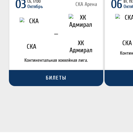
03
06
Сб, 17:00
Вт, 19
СКА Арена
Октябрь
Октя
—
ХК
СКА
СКА
Адмирал
Контин
Континентальная хоккейная лига.
БИЛЕТЫ