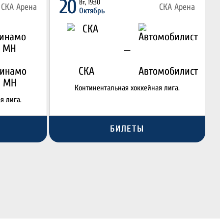
20
Вт, 19:30
СКА Арена
СКА Арена
Октябрь
—
инамо
СКА
Автомобилист
МН
Континентальная хоккейная лига.
я лига.
БИЛЕТЫ