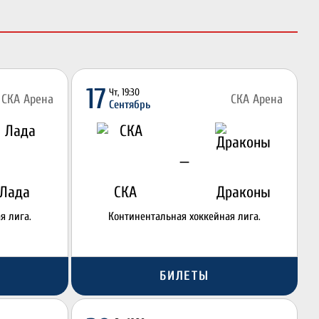
17
Чт, 19:30
СКА Арена
СКА Арена
Сентябрь
—
Лада
СКА
Драконы
я лига.
Континентальная хоккейная лига.
БИЛЕТЫ