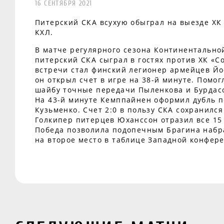
16 СЕНТЯБРЯ 2021
Питерский СКА всухую обыграл на выезде ХК
КХЛ.
В матче регулярного сезона Континентально
питерский СКА сыграл в гостях против ХК «С
встречи стал финский легионер армейцев Й
он открыл счет в игре на 38-й минуте. Помо
шайбу точные передачи Пыленкова и Бурдас
На 43-й минуте Кемппайнен оформил дубль 
Кузьменко. Счет 2:0 в пользу СКА сохранилс
Голкипер питерцев Юханссон отразил все 15 
Победа позволила подопечным Брагина набра
на второе место в таблице Западной конфер