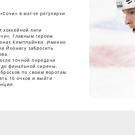
 «Сочи» в матче регулярки
й хоккейной лиги
очи». Главным героем
оонас Кемппайнен. Именно
гли Йоонасу забросить
ова.
после точной передачи
я до финальной сирены.
бросков по своим воротам.
ть 10 очков и выйти
енции.