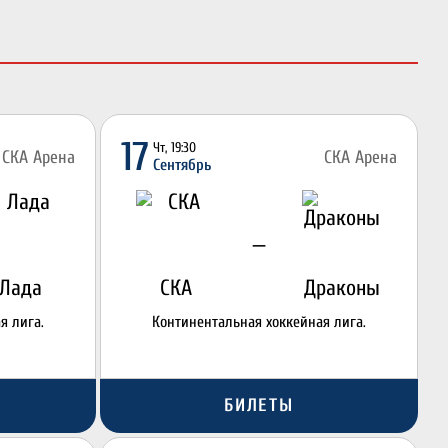
17
Чт, 19:30
СКА Арена
СКА Арена
Сентябрь
—
Лада
СКА
Драконы
я лига.
Континентальная хоккейная лига.
БИЛЕТЫ