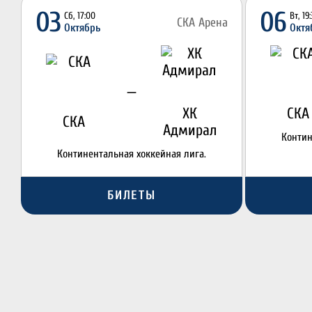
03
06
Сб, 17:00
Вт, 19
СКА Арена
Октябрь
Октя
—
ХК
СКА
СКА
Адмирал
Контин
Континентальная хоккейная лига.
БИЛЕТЫ