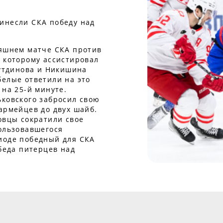
инесли СКА победу над
няшнем матче СКА против
, которому ассистировал
нутдинова и Никишина
белые ответили на это
 на 25-й минуте.
ьковского забросил свою
армейцев до двух шайб.
овцы сократили свое
пользовавшегося
иоде победный для СКА
обеда питерцев над