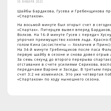
10 ЯНВАРЯ 2023
Шайбы Бардакова, Гусева и Гребенщикова пр
«Спартаком».
На восьмой минуте был открыт счет в сегод
«Спартак». Питерцев вывел вперед Бардаков
Волков. На 16-й минуте Гусев с передач Хус
упрочил преимущество хозяев льда. Красно-
голом Кина (ассистенты — Хохлачев и Принс)
На 34-й минуте Гребенщиков после паса Фал
первую шайбу в сезоне и снова довел отрыв 
За семь секунд до второго перерыва спартак
отставание в счете усилиями Серикова, вос
передачами Вароне и Заседы. В третьем пер
счет 3:2 не изменился. Это уже четвертая п
«Спартаком» по ходу нынешнего сезона.