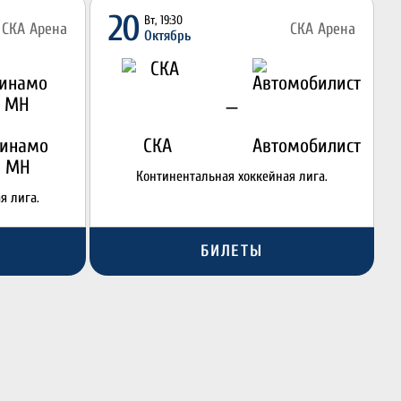
20
Вт, 19:30
СКА Арена
СКА Арена
Октябрь
—
инамо
СКА
Автомобилист
МН
Континентальная хоккейная лига.
я лига.
БИЛЕТЫ